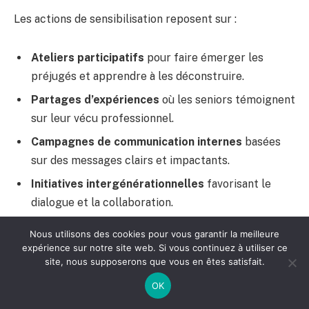
Les actions de sensibilisation reposent sur :
Ateliers participatifs
pour faire émerger les
préjugés et apprendre à les déconstruire.
Partages d’expériences
où les seniors témoignent
sur leur vécu professionnel.
Campagnes de communication internes
basées
sur des messages clairs et impactants.
Initiatives intergénérationnelles
favorisant le
dialogue et la collaboration.
Formation continue
accessible en présentiel et en
Nous utilisons des cookies pour vous garantir la meilleure
distanciel, déployée sur le temps de travail.
expérience sur notre site web. Si vous continuez à utiliser ce
site, nous supposerons que vous en êtes satisfait.
Cette démarche proactive s’accompagne d’une écoute
OK
attentive des collaborateurs, notamment par le biais