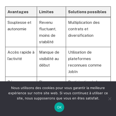
Avantages
Limites
Solutions possibles
Souplesse et
Revenu
Multiplication des
autonomie
fluctuant,
contrats et
moins de
diversification
stabilité
Accès rapide à
Manque de
Utilisation de
l’activité
visibilité au
plateformes
début
reconnues comme
JobIn
Réseaux
Risques
Participation à des
Nous utilisons des cookies pour vous garantir la meilleure
professionnels
d’isolement
communautés et
expérience sur notre site web. Si vous continuez à utiliser ce
étendus
formations en ligne
site, nous supposerons que vous en êtes satisfait.
OK
Pour un emploi flexible et adapté au nouveau modèle