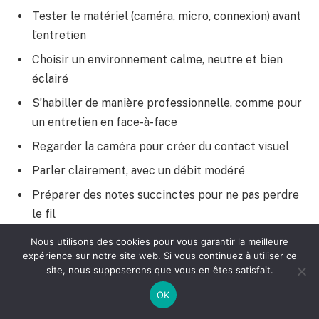
Tester le matériel (caméra, micro, connexion) avant
l’entretien
Choisir un environnement calme, neutre et bien
éclairé
S’habiller de manière professionnelle, comme pour
un entretien en face-à-face
Regarder la caméra pour créer du contact visuel
Parler clairement, avec un débit modéré
Préparer des notes succinctes pour ne pas perdre
le fil
Nous utilisons des cookies pour vous garantir la meilleure
En complément, citer le témoignage d’un candidat
expérience sur notre site web. Si vous continuez à utiliser ce
site, nous supposerons que vous en êtes satisfait.
rencontré chez
Manpower
qui a pu décrocher un
poste grâce à sa préparation vidéo rigoureuse :
OK
“Anticiper les quelques secondes de latence m’a aidé à