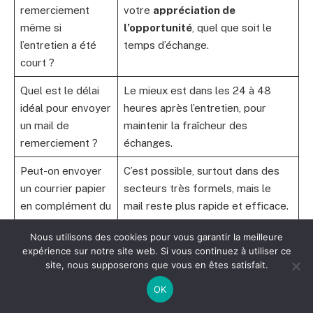
remerciement
votre
appréciation de
même si
l’opportunité
, quel que soit le
l’entretien a été
temps d’échange.
court ?
Quel est le délai
Le mieux est dans les 24 à 48
idéal pour envoyer
heures après l’entretien, pour
un mail de
maintenir la fraîcheur des
remerciement ?
échanges.
Peut-on envoyer
C’est possible, surtout dans des
un courrier papier
secteurs très formels, mais le
en complément du
mail reste plus rapide et efficace.
mail ?
Nous utilisons des cookies pour vous garantir la meilleure
Que faire si je n’ai
Envoyer une relance polie au bout
expérience sur notre site web. Si vous continuez à utiliser ce
site, nous supposerons que vous en êtes satisfait.
pas la réponse
d’une semaine est recommandé,
après le mail de
en veillant à rester courtois et
OK
remerciement ?
motivé.