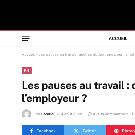
ACCUEIL
Accueil
»
Les pauses au travail : quelles obligations pour l’empl
RH
Les pauses au travail :
l’employeur ?
Par
Samuel
4 août 2025
Aucun commentaire
Facebook
Twitter
Pinter