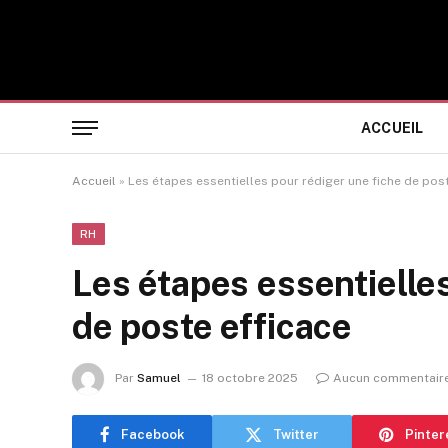
ACCUEIL
Accueil
»
Les étapes essentielles pour rédiger une fiche de pos
RH
Les étapes essentielles
de poste efficace
Par
Samuel
18 octobre 2025
Aucun commentair
Facebook
Twitter
Pinter