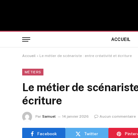
ACCUEIL
Accueil
»
Le métier de scénariste : entre créativité et écriture
MÉTIERS
Le métier de scénariste 
écriture
Par
Samuel
14 janvier 2026
Aucun commentaire
Facebook
Twitter
Pinter