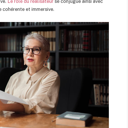
ve.
Le rôle du réalisateur
se conjugue ainsi avec
re cohérente et immersive.