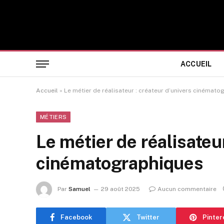
ACCUEIL
Accueil
»
Le métier de réalisateur : créateur d’univers cinémat
MÉTIERS
Le métier de réalisateu
cinématographiques
Par
Samuel
29 août 2025
Aucun commentaire
Facebook
Twitter
Pinter