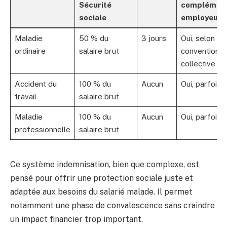
Sécurité
complémen
sociale
employeur
Maladie
50 % du
3 jours
Oui, selon
ordinaire
salaire brut
convention
collective
Accident du
100 % du
Aucun
Oui, parfois
travail
salaire brut
Maladie
100 % du
Aucun
Oui, parfois
professionnelle
salaire brut
Ce système indemnisation, bien que complexe, est
pensé pour offrir une protection sociale juste et
adaptée aux besoins du salarié malade. Il permet
notamment une phase de convalescence sans craindre
un impact financier trop important.