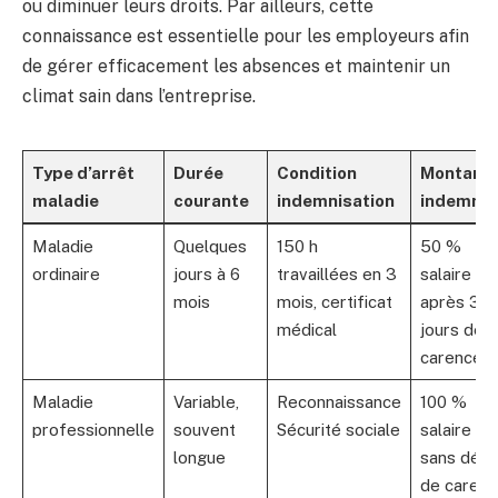
ou diminuer leurs droits. Par ailleurs, cette
connaissance est essentielle pour les employeurs afin
de gérer efficacement les absences et maintenir un
climat sain dans l’entreprise.
Type d’arrêt
Durée
Condition
Montant
maladie
courante
indemnisation
indemnit
Maladie
Quelques
150 h
50 %
ordinaire
jours à 6
travaillées en 3
salaire br
mois
mois, certificat
après 3
médical
jours de
carence
Maladie
Variable,
Reconnaissance
100 %
professionnelle
souvent
Sécurité sociale
salaire bru
longue
sans délai
de carenc