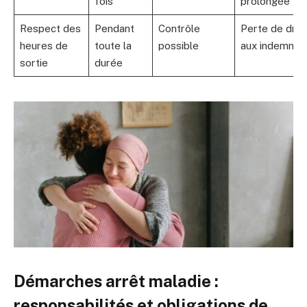
fois
prolongée
Respect des
Pendant
Contrôle
Perte de droi
heures de
toute la
possible
aux indemnité
sortie
durée
Démarches arrêt maladie :
responsabilités et obligations de