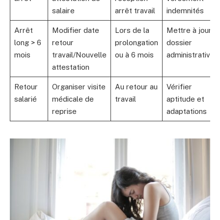
salaire
arrêt travail
indemnités
Arrêt
Modifier date
Lors de la
Mettre à jour
long > 6
retour
prolongation
dossier
mois
travail/Nouvelle
ou à 6 mois
administrative
attestation
Retour
Organiser visite
Au retour au
Vérifier
salarié
médicale de
travail
aptitude et
reprise
adaptations