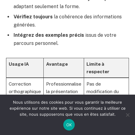
adaptant seulement la forme.
Vérifiez toujours
la cohérence des informations
générées.
Intégrez des exemples précis
issus de votre
parcours personnel.
Usage IA
Avantage
Limite à
respecter
Correction
Professionnalise
Pas de
orthographique
la présentation
modification du
contenu
Nous utilisons des cookies pour vous garantir la meilleure
expérience sur notre site web. Si vous continuez à utiliser ce
Réécriture de
Fluidifie la
Doit refléter le
site, nous supposerons que vous en êtes satisfait.
phrases
lecture
ton du candidat
OK
Génération
Aide à
Ne remplace pas