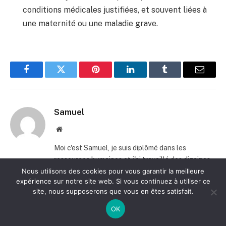
conditions médicales justifiées, et souvent liées à
une maternité ou une maladie grave.
Facebook
Twitter
Pinterest
LinkedIn
Tumblr
E-
mail
Samuel
Site
web
Moi c'est Samuel, je suis diplômé dans les
ressources humaines et j'ai travaillé des dizaines
d'années. J'ai créé ce blog pour vous aider à
Nous utilisons des cookies pour vous garantir la meilleure
expérience sur notre site web. Si vous continuez à utiliser ce
avancer dans la vie professionnelle et dans la vie
site, nous supposerons que vous en êtes satisfait.
privée !
OK