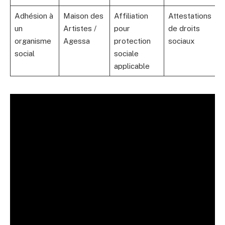
Adhésion à
Maison des
Affiliation
Attestations
un
Artistes /
pour
de droits
organisme
Agessa
protection
sociaux
social
sociale
applicable