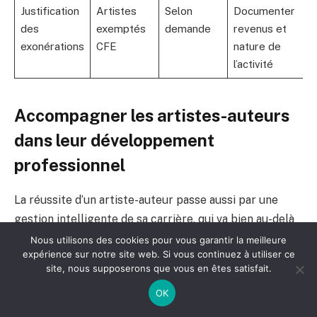
Justification
Artistes
Selon
Documenter
des
exemptés
demande
revenus et
exonérations
CFE
nature de
l’activité
Accompagner les artistes-auteurs
dans leur développement
professionnel
La réussite d’un artiste-auteur passe aussi par une
gestion intelligente de sa carrière, qui va bien au-delà
de la simple création. Comprendre comment
Nous utilisons des cookies pour vous garantir la meilleure
expérience sur notre site web. Si vous continuez à utiliser ce
structurer son activité, trouver des clients, évoluer
site, nous supposerons que vous en êtes satisfait.
dans un environnement concurrentiel et apprendre
OK
continuellement est essentiel.