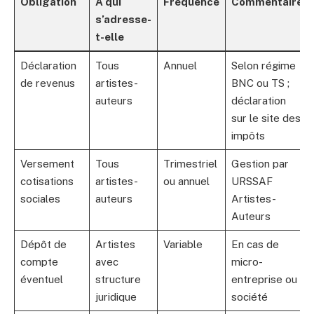
Obligation
À qui
Fréquence
Commentaire
s’adresse-
t-elle
Déclaration
Tous
Annuel
Selon régime
de revenus
artistes-
BNC ou TS ;
auteurs
déclaration
sur le site des
impôts
Versement
Tous
Trimestriel
Gestion par
cotisations
artistes-
ou annuel
URSSAF
sociales
auteurs
Artistes-
Auteurs
Dépôt de
Artistes
Variable
En cas de
compte
avec
micro-
éventuel
structure
entreprise ou
juridique
société