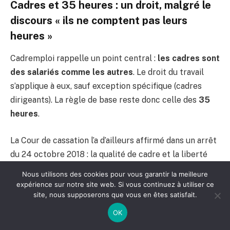
Cadres et 35 heures : un droit, malgré le
discours « ils ne comptent pas leurs
heures »
Cadremploi rappelle un point central :
les cadres sont
des salariés comme les autres
. Le droit du travail
s’applique à eux, sauf exception spécifique (cadres
dirigeants). La règle de base reste donc celle des
35
heures
.
La Cour de cassation l’a d’ailleurs affirmé dans un arrêt
du 24 octobre 2018 : la qualité de cadre et la liberté
d’organisation ne suffisent pas à écarter le droit au
Nous utilisons des cookies pour vous garantir la meilleure
paiement des
heures supplémentaires
. En
expérience sur notre site web. Si vous continuez à utiliser ce
site, nous supposerons que vous en êtes satisfait.
conséquence :
OK
un cadre soumis à un horaire en heures, avec