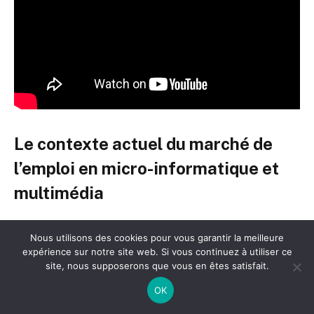
Le contexte actuel du marché de
l’emploi en micro-informatique et
multimédia
Le marché de l’emploi dans la micro-informatique et le
Nous utilisons des cookies pour vous garantir la meilleure
multimédia demeure dynamique, notamment face à la
expérience sur notre site web. Si vous continuez à utiliser ce
montée en puissance des technologies embarquées et
site, nous supposerons que vous en êtes satisfait.
des services numériques individuels. Les enseignes
OK
spécialisées et les grandes surfaces continuent de