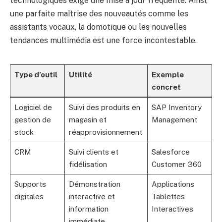
technologiques exige une mise à jour fréquente. Ainsi,
une parfaite maîtrise des nouveautés comme les
assistants vocaux, la domotique ou les nouvelles
tendances multimédia est une force incontestable.
Type d’outil
Utilité
Exemple
concret
Logiciel de
Suivi des produits en
SAP Inventory
gestion de
magasin et
Management
stock
réapprovisionnement
CRM
Suivi clients et
Salesforce
fidélisation
Customer 360
Supports
Démonstration
Applications
digitales
interactive et
Tablettes
information
Interactives
immédiate