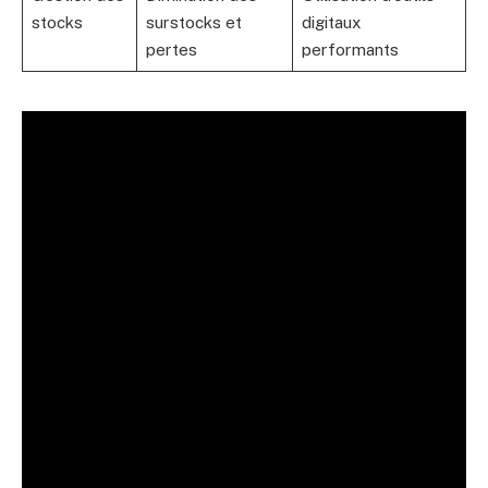
stocks
surstocks et
digitaux
pertes
performants