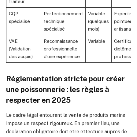
traiteur
CQP
Perfectionnement
Variable
Expertise
spécialisé
technique
(quelques
pointues e
spécialisé
mois)
artisanat
VAE
Reconnaissance
Variable
Certificat 
(Validation
professionnelle
diplôme
des acquis)
d’une expérience
profession
Réglementation stricte pour créer
une poissonnerie : les règles à
respecter en 2025
Le cadre légal entourant la vente de produits marins
impose un respect rigoureux. En premier lieu, une
déclaration obligatoire doit être effectuée auprès de