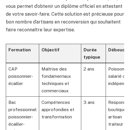
vous permet d’obtenir un diplôme officiel en attestant
de votre savoir-faire. Cette solution est précieuse pour
bon nombre d’artisans en reconversion qui souhaitent
faire reconnaître leur expertise.
Formation
Objectif
Durée
Débouché
typique
CAP
Maîtrise des
2 ans
Poissonnie
poissonnier-
fondamentaux
salarié ou
écailler
techniques et
indépenda
commerciaux
Bac
Compétences
3 ans
Responsab
professionnel
approfondies et
boutique o
poissonnier-
transformation
artisan
écailler-
traiteur