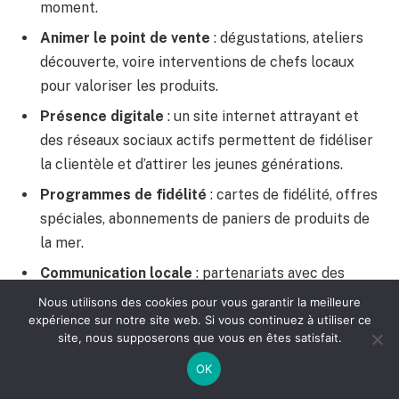
moment.
Animer le point de vente
: dégustations, ateliers
découverte, voire interventions de chefs locaux
pour valoriser les produits.
Présence digitale
: un site internet attrayant et
des réseaux sociaux actifs permettent de fidéliser
la clientèle et d’attirer les jeunes générations.
Programmes de fidélité
: cartes de fidélité, offres
spéciales, abonnements de paniers de produits de
la mer.
Communication locale
: partenariats avec des
restaurants, marchés et événements associatifs
Nous utilisons des cookies pour vous garantir la meilleure
expérience sur notre site web. Si vous continuez à utiliser ce
locaux pour élargir sa visibilité.
site, nous supposerons que vous en êtes satisfait.
OK
À noter que pour élaborer des recettes exclusives et
proposer des conseils précis au client, il est souvent