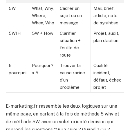
5W
What, Why,
Cadrer un
Mail, brief,
Where,
sujet ou un
article, note
When, Who
message
de synthèse
5W1H
5W + How
Clarifier
Projet, audit,
situation +
plan d’action
feuille de
route
5
Pourquoi ?
Trouver la
Qualité,
pourquoi
x 5
cause racine
incident,
d’un
défaut, échec
problème
projet
E-marketing.fr rassemble les deux logiques sur une
même page, en parlant à la fois de méthode 5 why et
de méthode 5W, avec un volet orienté décision qui
reprend les questions “Qui ? Quoi ? Quand ? Où ?