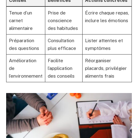
Conseil
Bénéfices
Actions concrètes
Tenue d’un
Prise de
Écrire chaque repas,
carnet
conscience
inclure les émotions
alimentaire
des habitudes
Préparation
Consultation
Lister attentes et
des questions
plus efficace
symptômes
Amélioration
Facilite
Réorganiser
de
l’application
placards, privilégier
l’environnement
des conseils
aliments frais