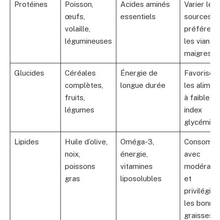
Protéines
Poisson,
Acides aminés
Varier les
œufs,
essentiels
sources e
volaille,
préférer
légumineuses
les viande
maigres
Glucides
Céréales
Énergie de
Favoriser
complètes,
longue durée
les alimen
fruits,
à faible
légumes
index
glycémiqu
Lipides
Huile d’olive,
Oméga-3,
Consomm
noix,
énergie,
avec
poissons
vitamines
modératio
gras
liposolubles
et
privilégier
les bonne
graisses