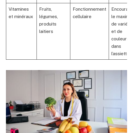
Vitamines
Fruits,
Fonctionnement
Encourage
et minéraux
légumes,
cellulaire
le maxim
produits
de variété
laitiers
et de
couleurs
dans
l’assiette