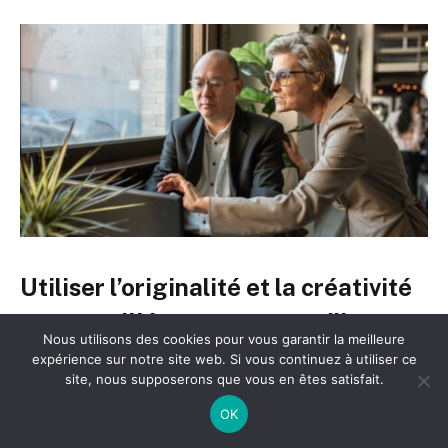
Utiliser l’originalité et la créativité
comme alliées pour une meilleure
Nous utilisons des cookies pour vous garantir la meilleure
différenciation
expérience sur notre site web. Si vous continuez à utiliser ce
site, nous supposerons que vous en êtes satisfait.
Dans un univers hautement concurrentiel, se
OK
démarquer est la clef. Mais il ne s’agit pas de sortir du