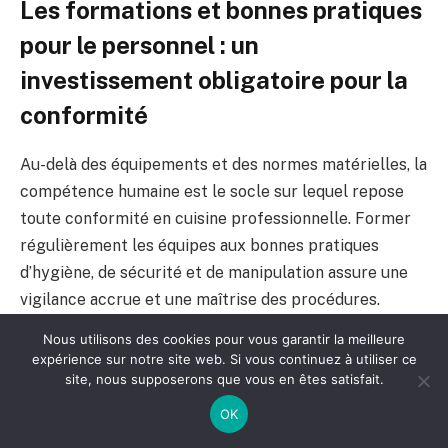
Les formations et bonnes pratiques
pour le personnel : un
investissement obligatoire pour la
conformité
Au-delà des équipements et des normes matérielles, la
compétence humaine est le socle sur lequel repose
toute conformité en cuisine professionnelle. Former
régulièrement les équipes aux bonnes pratiques
d’hygiène, de sécurité et de manipulation assure une
vigilance accrue et une maîtrise des procédures.
Nous utilisons des cookies pour vous garantir la meilleure
Une formation incluant :
expérience sur notre site web. Si vous continuez à utiliser ce
site, nous supposerons que vous en êtes satisfait.
Les principes HACCP
pour comprendre les risques
OK
et appliquer les contrôles nécessaires.