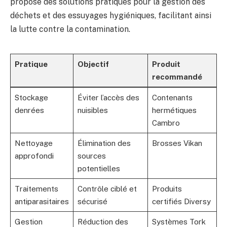
propose des solutions pratiques pour la gestion des
déchets et des essuyages hygiéniques, facilitant ainsi
la lutte contre la contamination.
Pratique
Objectif
Produit
recommandé
Stockage
Éviter l’accès des
Contenants
denrées
nuisibles
hermétiques
Cambro
Nettoyage
Élimination des
Brosses Vikan
approfondi
sources
potentielles
Traitements
Contrôle ciblé et
Produits
antiparasitaires
sécurisé
certifiés Diversy
Gestion
Réduction des
Systèmes Tork