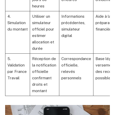
heures
4.
Utiliser un
Informations
Aide à la
Simulation
simulateur
précédentes,
préparatio
du montant
officiel pour
simulateur
financière
estimer
digital
allocation et
durée
5.
Réception de
Correspondance
Base légal
Validation
la notification
officielle,
versement
par France
officielle
relevés
des recour
Travail
confirmant
personnels
possibles
droits et
montant