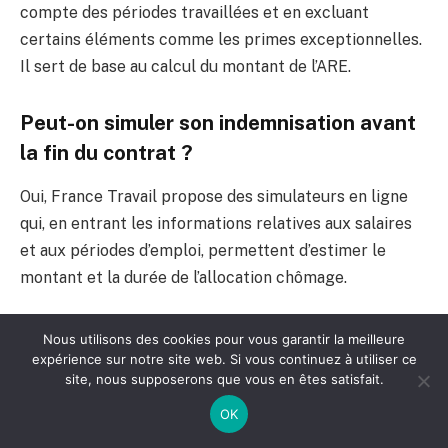
compte des périodes travaillées et en excluant
certains éléments comme les primes exceptionnelles.
Il sert de base au calcul du montant de l’ARE.
Peut-on simuler son indemnisation avant
la fin du contrat ?
Oui, France Travail propose des simulateurs en ligne
qui, en entrant les informations relatives aux salaires
et aux périodes d’emploi, permettent d’estimer le
montant et la durée de l’allocation chômage.
Comment la durée d’indemnisation est-
Nous utilisons des cookies pour vous garantir la meilleure
expérience sur notre site web. Si vous continuez à utiliser ce
elle calculée ?
site, nous supposerons que vous en êtes satisfait.
Elle correspond généralement au nombre de jours
OK
travaillés pendant la période de référence, dans la