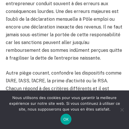
entrepreneur conduit souvent à des erreurs aux
conséquences lourdes. Une des erreurs majeures est
l’oubli de la déclaration mensuelle à Pôle emploi ou
encore une déclaration inexacte des revenus. Il ne faut
jamais sous-estimer la portée de cette responsabilité
car les sanctions peuvent aller jusqu’au
remboursement des sommes indûment perçues quitte
à fragiliser la dette de l’entreprise naissante.
Autre piège courant, confondre les dispositifs comme
l’ARE, l’ASS, l’ACRE, la prime d’activité ou le RSA.
Chacun répond à des critères différents et il est
essentiel d’adopter une lecture précise. Par exemple,
Nous utilisons des cookies pour vous garantir la meilleure
expérience sur notre site web. Si vous continuez à utiliser ce
certains hésitent à déclarer une activité faute de
site, nous supposerons que vous en êtes satisfait.
comprendre que cela peut impacter leur ARE. Or, les
OK
règles évoluent et un accompagnement personnalisé
via Pôle emploi ou les organismes comme Auto-