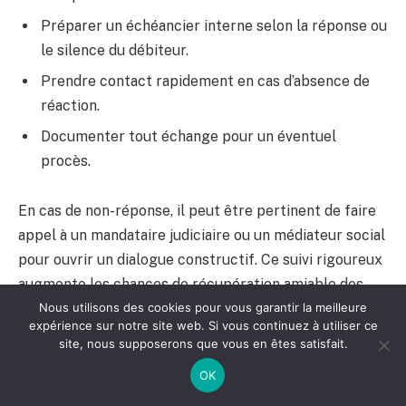
Préparer un échéancier interne selon la réponse ou
le silence du débiteur.
Prendre contact rapidement en cas d’absence de
réaction.
Documenter tout échange pour un éventuel
procès.
En cas de non-réponse, il peut être pertinent de faire
appel à un mandataire judiciaire ou un médiateur social
pour ouvrir un dialogue constructif. Ce suivi rigoureux
augmente les chances de récupération amiable des
Nous utilisons des cookies pour vous garantir la meilleure
sommes dues.
expérience sur notre site web. Si vous continuez à utiliser ce
site, nous supposerons que vous en êtes satisfait.
Pour en savoir plus sur les professionnels pouvant
OK
vous assister dans cette phase, visitez ce contenu
dédié
ici
.