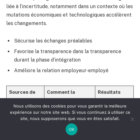
liée à l’incertitude, notamment dans un contexte où les
mutations économiques et technologiques accélèrent
les changements.
Sécurise les échanges préalables
Favorise la transparence dans la transparence
durant la phase d’intégration
Améliore la relation employeur-employé
Sources de
Comment la
Résultats
stress
promesse
observés
Nous utilisons des cookies pour vous garantir la meilleure
d’embauche aide
expérience sur notre site web. Si vous continuez à utiliser ce
site, nous supposerons que vous en êtes satisfait.
Incertitude sur
Engagement formel
Diminution de
l’embauche
de l’employeur
l’anxiété
OK