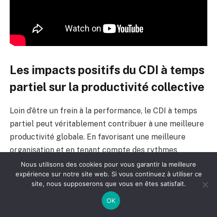
Les impacts positifs du CDI à temps
partiel sur la productivité collective
Loin d’être un frein à la performance, le CDI à temps
partiel peut véritablement contribuer à une meilleure
productivité globale. En favorisant une meilleure
organisation et en tenant compte des rythmes
individuels, cette formule optimise l’efficacité de
Nous utilisons des cookies pour vous garantir la meilleure
expérience sur notre site web. Si vous continuez à utiliser ce
chaque collaborateur et, par effet de levier, celle des
site, nous supposerons que vous en êtes satisfait.
équipes entières.
OK
Dans les secteurs modernes où la qualité prime sur la