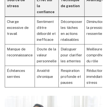
stress
la
de gestion
confiance
Charge
Sentiment
Décomposer
Diminution 
excessive de
d’être
les tâches
la pression
travail
débordé et
en actions
ressentie
inefficace
réalisables
Manque de
Doute de la
Dialoguer
Meilleure
reconnaissance
valeur
pour clarifier
compréhens
personnelle
les attentes
du rôle
Échéances
Anxiété
Respiration
Réduction
serrées
chronique
profonde et
immédiate d
pauses
stress