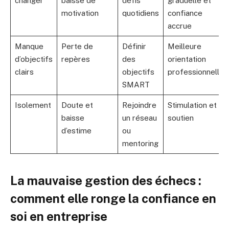
changer
baisse de
défis
graduelle et
motivation
quotidiens
confiance
accrue
Manque
Perte de
Définir
Meilleure
d’objectifs
repères
des
orientation
clairs
objectifs
professionnelle
SMART
Isolement
Doute et
Rejoindre
Stimulation et
baisse
un réseau
soutien
d’estime
ou
mentoring
La mauvaise gestion des échecs :
comment elle ronge la confiance en
soi en entreprise