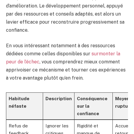
d’amélioration. Le développement personnel, appuyé
par des ressources et conseils adaptés, est alors un
levier efficace pour reconstruire progressivement sa
confiance.
En vous intéressant notamment à des ressources
dédiées comme celles disponibles sur
surmonter la
peur de l’échec
, vous comprendrez mieux comment
apprivoiser ce mécanisme et tourner ces expériences
à votre avantage plutôt qu’en frein.
Habitude
Description
Conséquence
Moyen d
néfaste
sur la
rupture
confiance
Refus de
Ignorer les
Rigidité et
Accueilli
feedback
critiques,
manque de
retours