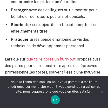
comprendre les pistes d’amélioration.
Partager
avec des collègues ou un mentor pour
bénéficier de retours positifs et conseils.
Réorienter
ses objectifs en tenant compte des
enseignements tirés.
Pratiquer
la résilience émotionnelle via des
techniques de développement personnel.
L’article sur
que faire après un burn-out
propose aussi
des pistes pour se reconstruire après des épreuves
professionnelles fortes, souvent liées à une mauvaise
gestion des échecs et du stress.
Nous utilisons des cookies pour vous garantir la meilleure
expérience sur notre site web. Si vous continuez à utiliser ce
site, nous supposerons que vous en êtes satisfait.
Réaction
Conséquence
Approche
Effet at
OK
habituelle
recommandée
face à