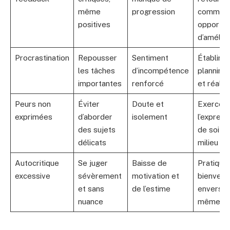
même
progression
comme 
positives
opportun
d’amélior
Procrastination
Repousser
Sentiment
Établir u
les tâches
d’incompétence
planning 
importantes
renforcé
et réalis
Peurs non
Éviter
Doute et
Exercer
exprimées
d’aborder
isolement
l’express
des sujets
de soi en
délicats
milieu sû
Autocritique
Se juger
Baisse de
Pratiquer
excessive
sévèrement
motivation et
bienveill
et sans
de l’estime
envers s
nuance
même