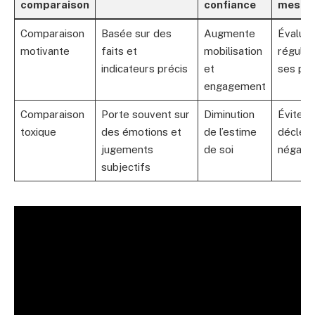
comparaison
confiance
mesur
Comparaison
Basée sur des
Augmente
Évaluer
motivante
faits et
mobilisation
réguliè
indicateurs précis
et
ses pr
engagement
Comparaison
Porte souvent sur
Diminution
Éviter 
toxique
des émotions et
de l’estime
déclen
jugements
de soi
négatif
subjectifs