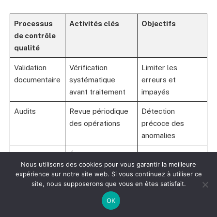
Processus
Activités clés
Objectifs
de contrôle
qualité
Validation
Vérification
Limiter les
documentaire
systématique
erreurs et
avant traitement
impayés
Audits
Revue périodique
Détection
des opérations
précoce des
anomalies
Procédures
Élaboration et
Uniformisation et
Nous utilisons des cookies pour vous garantir la meilleure
mise à jour
simplification du
expérience sur notre site web. Si vous continuez à utiliser ce
continue
travail
site, nous supposerons que vous en êtes satisfait.
Formation
Sessions
Maintien de la
OK
régulières sur
qualité et