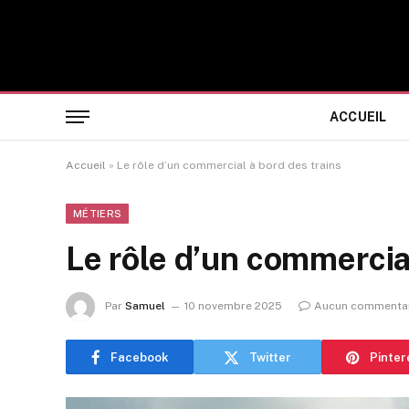
ACCUEIL
Accueil
»
Le rôle d’un commercial à bord des trains
MÉTIERS
Le rôle d’un commercial
Par
Samuel
10 novembre 2025
Aucun commenta
Facebook
Twitter
Pinter