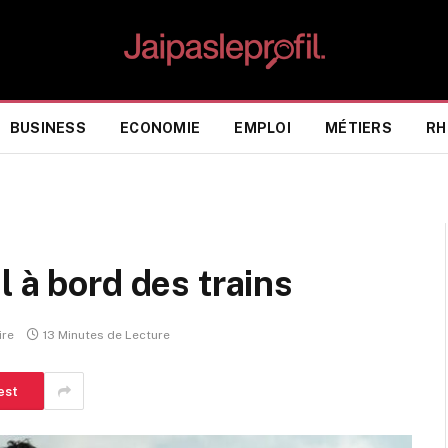
BUSINESS
ECONOMIE
EMPLOI
MÉTIERS
RH
 à bord des trains
ire
13 Minutes de Lecture
est