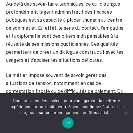
Au-delà des savoir-faire techniques, ce qui distingue
profondément l’agent administratif des finances
publiques est sa capacité à placer l’humain au centre
de son métier. En effet, le sens du contact, l’empathie
et la diplomatie sont des piliers indispensables à la
réussite de ses missions quotidiennes. Ces qualités
permettent de créer un dialogue constructif avec les
usagers et d’apaiser les situations délicates.
Le métier impose souvent de savoir gérer des
situations de tension, notamment en cas de
contestation fiscale ou de difficultés de paiement. Or,
c’est l’accompagnement personnalisé et l’écoute active
Nous utilisons des cookies pour vous garantir la meilleure
expérience sur notre site web. Si vous continuez à utiliser ce
qui permettent de désamorcer ces conflits et de
site, nous supposerons que vous en êtes satisfait.
garantir un service public respecté.
OK
Les qualités humaines indispensables