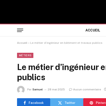
ACCUEIL
Accueil
»
Le métier d’ingénieur en bâtiment et travaux publics
MÉTIERS
Le métier d’ingénieur e
publics
Par
Samuel
28 mai 2025
Aucun commentaire
Facebook
Twitter
Pinter