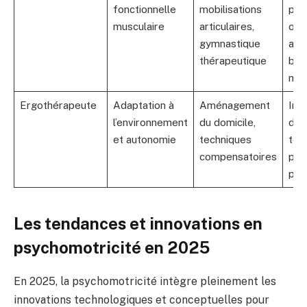
fonctionnelle
mobilisations
pos
musculaire
articulaires,
opé
gymnastique
apr
thérapeutique
ble
mus
Ergothérapeute
Adaptation à
Aménagement
Inst
l’environnement
du domicile,
d’ai
et autonomie
techniques
tec
compensatoires
pou
per
Les tendances et innovations en
psychomotricité en 2025
En 2025, la psychomotricité intègre pleinement les
innovations technologiques et conceptuelles pour