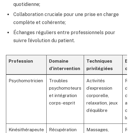
quotidienne;
Collaboration cruciale pour une prise en charge
complète et cohérente;
Échanges réguliers entre professionnels pour
suivre l’évolution du patient.
Profession
Domaine
Techniques
Ex
d’intervention
privilégiées
d’i
Psychomotricien
Troubles
Activités
Réé
psychomoteurs
d’expression
d’u
et intégration
corporelle,
dys
corps-esprit
relaxation, jeux
ave
d’équilibre
cor
lud
Kinésithérapeute
Récupération
Massages,
Réé