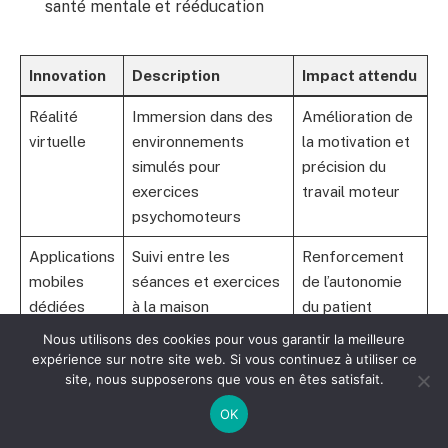
santé mentale et rééducation
Innovation
Description
Impact attendu
Réalité
Immersion dans des
Amélioration de
virtuelle
environnements
la motivation et
simulés pour
précision du
exercices
travail moteur
psychomoteurs
Applications
Suivi entre les
Renforcement
mobiles
séances et exercices
de l’autonomie
dédiées
à la maison
du patient
Nous utilisons des cookies pour vous garantir la meilleure
Bilans
Analyse fine et
Diagnostic plus
expérience sur notre site web. Si vous continuez à utiliser ce
numériques
détaillée des
précis et choix
site, nous supposerons que vous en êtes satisfait.
troubles
thérapeutiques
OK
psychomoteurs
optimisés