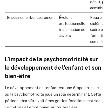
début, ges
administra
Enseignement/encadrement
Évolution
Requiert u
professionnelle,
diplôme d
transmission de
cadre ou
savoirs
formation
complémen
L’impact de la psychomotricité sur
le développement de l’enfant et son
bien-être
Le développement de l’enfant est une étape cruciale
où la psychomotricité joue un rôle déterminant. Cette
période charnière voit émerger les fonctions motrices,
cognitives et émotionnelles, toutes liées