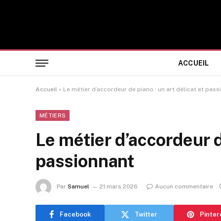
ACCUEIL
Accueil
»
Le métier d’accordeur de piano : un art délicat et pas
MÉTIERS
Le métier d’accordeur de
passionnant
Par
Samuel
21 mars 2026
Aucun commentaire
Facebook
Twitter
Pinter