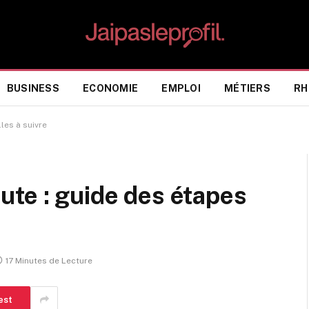
BUSINESS
ECONOMIE
EMPLOI
MÉTIERS
RH
les à suivre
te : guide des étapes
17 Minutes de Lecture
est