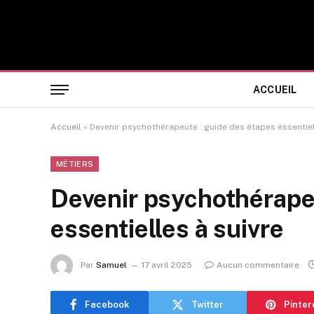
ACCUEIL
Accueil
»
Devenir psychothérapeute : guide des étapes essentiel
MÉTIERS
Devenir psychothérapeu
essentielles à suivre
Par
Samuel
17 avril 2025
Aucun commentaire
Facebook
Twitter
Pinter