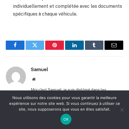
individuellement et complétée avec les documents
spécifiques à chaque véhicule.
Facebook
Twitter
Pinterest
LinkedIn
Tumblr
E-
mail
Samuel
Site
web
Moi c'est Samuel, je suis diplômé dans les
ressources humaines et j'ai travaillé des dizaines
Nous utilisons des cookies pour vous garantir la meilleure
d'années. J'ai créé ce blog pour vous aider à
expérience sur notre site web. Si vous continuez à utiliser ce
site, nous supposerons que vous en êtes satisfait.
avancer dans la vie professionnelle et dans la vie
privée !
OK