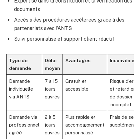
Expertise dans la constitution et la vérification des
documents
Accès à des procédures accélérées grâce à des
partenariats avec l’ANTS
Suivi personnalisé et support client réactif
Type de
Délai
Avantages
Inconvénient
demande
moyen
Demande
7 à 15
Gratuit et
Risque d’erre
individuelle
jours
accessible
et retard en 
via ANTS
ouvrés
de dossier
incomplet
Demande via
2 à 5
Plus rapide et
Frais de servi
professionnel
jours
accompagnement
supplémentai
agréé
ouvrés
personnalisé