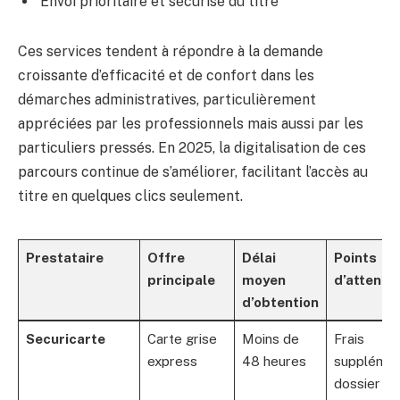
Envoi prioritaire et sécurisé du titre
Ces services tendent à répondre à la demande
croissante d’efficacité et de confort dans les
démarches administratives, particulièrement
appréciées par les professionnels mais aussi par les
particuliers pressés. En 2025, la digitalisation de ces
parcours continue de s’améliorer, facilitant l’accès au
titre en quelques clics seulement.
Prestataire
Offre
Délai
Points
principale
moyen
d’attenti
d’obtention
Securicarte
Carte grise
Moins de
Frais
express
48 heures
supplémen
dossier c