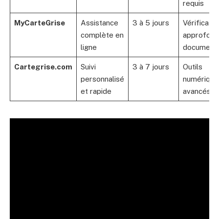
requis
MyCarteGrise
Assistance
3 à 5 jours
Vérificatio
complète en
approfond
ligne
document
Cartegrise.com
Suivi
3 à 7 jours
Outils
personnalisé
numérique
et rapide
avancés