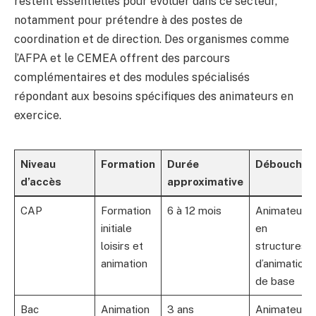
restent essentielles pour évoluer dans ce secteur,
notamment pour prétendre à des postes de
coordination et de direction. Des organismes comme
l’AFPA et le CEMEA offrent des parcours
complémentaires et des modules spécialisés
répondant aux besoins spécifiques des animateurs en
exercice.
Niveau
Formation
Durée
Débouchés
d’accès
approximative
CAP
Formation
6 à 12 mois
Animateur
initiale
en
loisirs et
structures
animation
d’animation
de base
Bac
Animation
3 ans
Animateur