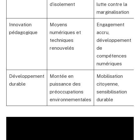
d’isolement
lutte contre la
p
marginalisation
f
Innovation
Moyens
Engagement
F
pédagogique
numériques et
accru,
A
techniques
développement
a
renouvelés
de
i
compétences
u
numériques
t
Développement
Montée en
Mobilisation
P
durable
puissance des
citoyenne,
c
préoccupations
sensibilisation
a
environnementales
durable
t