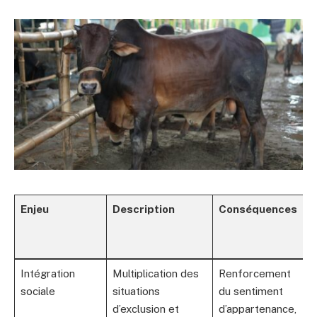
Enjeu
Description
Conséquences
S
m
p
Intégration
Multiplication des
Renforcement
A
sociale
situations
du sentiment
i
d’exclusion et
d’appartenance,
s