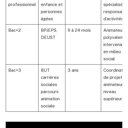
professionnel
enfance et
spécialisé,
personnes
responsabl
âgées
d’activités
Bac+2
BPJEPS,
9 à 24 mois
Animateur
DEUST
polyvalent,
intervenant
en milieu
social
Bac+3
BUT
3 ans
Coordinateu
carrières
de projets,
sociales
animateur d
parcours
niveau
animation
supérieur
sociale