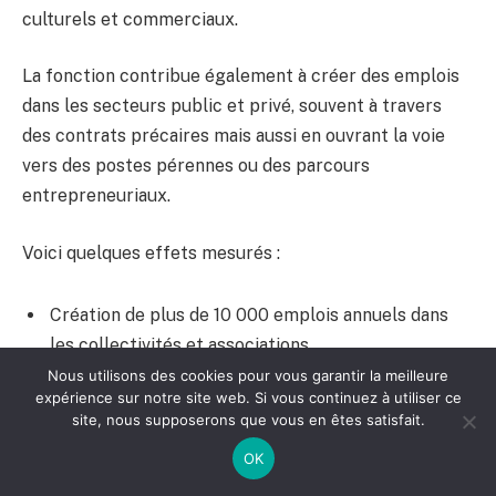
culturels et commerciaux.
La fonction contribue également à créer des emplois
dans les secteurs public et privé, souvent à travers
des contrats précaires mais aussi en ouvrant la voie
vers des postes pérennes ou des parcours
entrepreneuriaux.
Voici quelques effets mesurés :
Création de plus de 10 000 emplois annuels dans
les collectivités et associations
Nous utilisons des cookies pour vous garantir la meilleure
Augmentation de plus de 15% de la fréquentation
expérience sur notre site web. Si vous continuez à utiliser ce
des équipements culturels locaux lors
site, nous supposerons que vous en êtes satisfait.
d’événements animés
OK
Stimulation des activités commerciales autour des