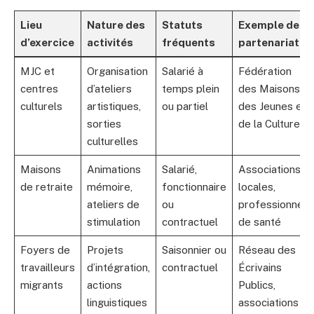
Lieu
Nature des
Statuts
Exemple de
d’exercice
activités
fréquents
partenariat
MJC et
Organisation
Salarié à
Fédération
centres
d’ateliers
temps plein
des Maisons
culturels
artistiques,
ou partiel
des Jeunes et
sorties
de la Culture
culturelles
Maisons
Animations
Salarié,
Associations
de retraite
mémoire,
fonctionnaire
locales,
ateliers de
ou
professionnels
stimulation
contractuel
de santé
Foyers de
Projets
Saisonnier ou
Réseau des
travailleurs
d’intégration,
contractuel
Écrivains
migrants
actions
Publics,
linguistiques
associations