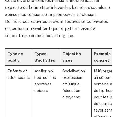
Cette diversité dans les missions illustre aussi la
capacité de l’animateur à lever les barrières sociales, à
apaiser les tensions et à promouvoir l’inclusion.
Derrière ces activités souvent festives et conviviales
se cache un travail tactique et patient, visant à
reconstruire du lien social fragilisé.
Type de
Types
Objectifs
Exemple
public
d’activités
visés
concret
Enfants et
Atelier hip-
Socialisation,
MJC organis
adolescents
hop, sorties
expression
un séjour d’
sportives,
artistique,
semaine aut
séjours
éducation
du hip-hop
citoyenne
pour les jeu
du quartier,
favorisant
créativité et