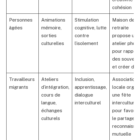
cohésion
Personnes
Animations
Stimulation
Maison de
âgées
mémoire,
cognitive, lutte
retraite
sorties
contre
propose un
culturelles
l’isolement
atelier phot
pour rappele
des souveni
et créer du l
Travailleurs
Ateliers
Inclusion,
Association
migrants
d’intégration,
apprentissage,
locale organ
cours de
dialogue
une fête
langue,
interculturel
interculturel
échanges
pour favoris
culturels
le partage et
reconnaissa
mutuelle