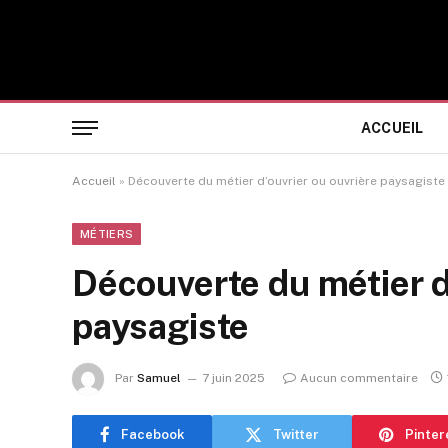
ACCUEIL
Accueil
»
Découverte du métier d’ouvrier ou ouvrière paysagiste
MÉTIERS
Découverte du métier d
paysagiste
Par
Samuel
7 juin 2025
Aucun commentaire
Facebook
Twitter
Pinter