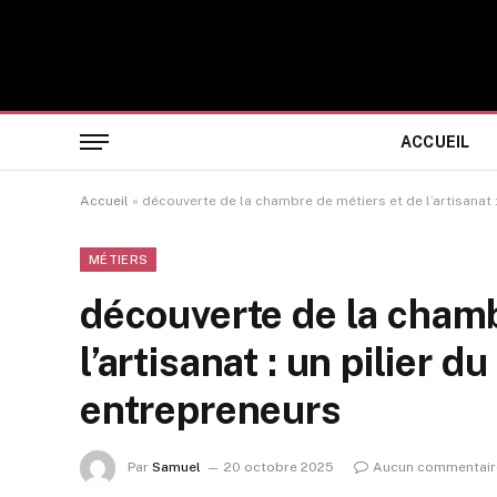
ACCUEIL
Accueil
»
découverte de la chambre de métiers et de l’artisanat 
MÉTIERS
découverte de la chamb
l’artisanat : un pilier d
entrepreneurs
Par
Samuel
20 octobre 2025
Aucun commentair