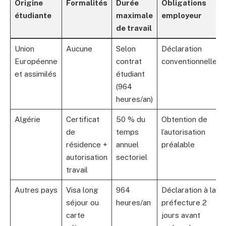
Origine
Formalités
Durée
Obligations
étudiante
maximale
employeur
de travail
Union
Aucune
Selon
Déclaration
Européenne
contrat
conventionnelle
et assimilés
étudiant
(964
heures/an)
Algérie
Certificat
50 % du
Obtention de
de
temps
l’autorisation
résidence +
annuel
préalable
autorisation
sectoriel
travail
Autres pays
Visa long
964
Déclaration à la
séjour ou
heures/an
préfecture 2
carte
jours avant