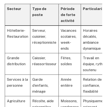
Secteur
Type de
Période
Particularité
poste
de forte
activité
Hôtellerie-
Serveur,
Vacances
Horaires
Restauration
cuisinier,
scolaires,
décalés,
réceptionniste
week-
ambiance
ends
dynamique
Grande
Caissier,
Fêtes,
Travail en
distribution
réassortisseur
soldes
équipe, rythm
soutenu
Services à la
Garde
Année
Relation de
personne
d’enfants,
entière
confiance,
ménage
flexibilité
Agriculture
Récolte, aide
Moissons,
Physiquement
saisonnière
vendanges
exigeant,