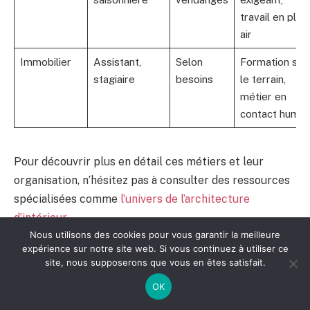
travail en plein
air
Immobilier
Assistant,
Selon
Formation sur
stagiaire
besoins
le terrain,
métier en
contact humai
Pour découvrir plus en détail ces métiers et leur
organisation, n’hésitez pas à consulter des ressources
spécialisées comme
l’univers de l’architecture
d’intérieur
.
Nous utilisons des cookies pour vous garantir la meilleure
expérience sur notre site web. Si vous continuez à utiliser ce
Les innovations RH et tendances
site, nous supposerons que vous en êtes satisfait.
2025 autour du contrat étudiant
OK