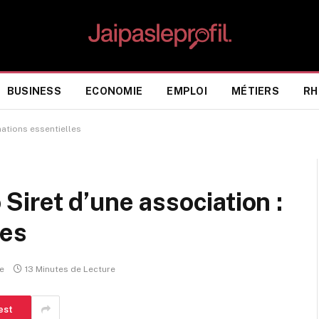
BUSINESS
ECONOMIE
EMPLOI
MÉTIERS
RH
ations essentielles
iret d’une association :
les
e
13 Minutes de Lecture
est