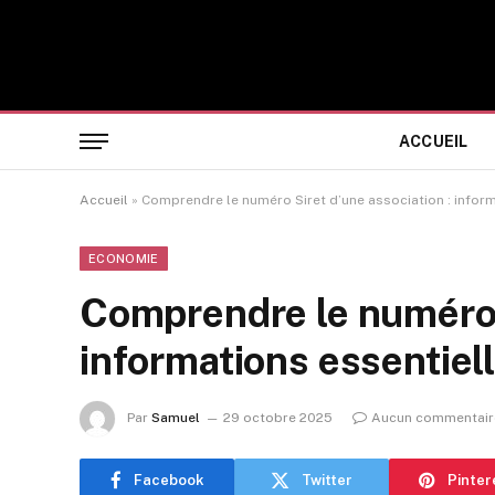
ACCUEIL
Accueil
»
Comprendre le numéro Siret d’une association : inform
ECONOMIE
Comprendre le numéro S
informations essentiel
Par
Samuel
29 octobre 2025
Aucun commentair
Facebook
Twitter
Pinter