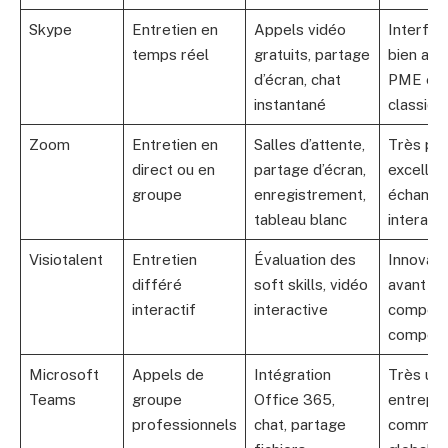
Skype
Entretien en
Appels vidéo
Interfac
temps réel
gratuits, partage
bien ada
d’écran, chat
PME et 
instantané
classiqu
Zoom
Entretien en
Salles d’attente,
Très pop
direct ou en
partage d’écran,
excellen
groupe
enregistrement,
échange
tableau blanc
interacti
Visiotalent
Entretien
Évaluation des
Innovant
différé
soft skills, vidéo
avant de
interactif
interactive
compét
comport
Microsoft
Appels de
Intégration
Très util
Teams
groupe
Office 365,
entrepri
professionnels
chat, partage
communi