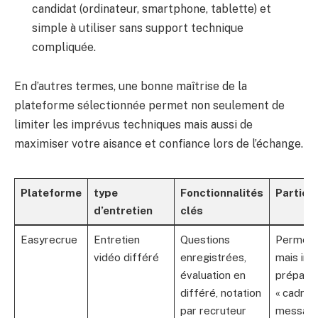
candidat (ordinateur, smartphone, tablette) et
simple à utiliser sans support technique
compliquée.
En d’autres termes, une bonne maîtrise de la
plateforme sélectionnée permet non seulement de
limiter les imprévus techniques mais aussi de
maximiser votre aisance et confiance lors de l’échange.
Plateforme
type
Fonctionnalités
Particul
d’entretien
clés
Easyrecrue
Entretien
Questions
Permet f
vidéo différé
enregistrées,
mais im
évaluation en
préparat
différé, notation
« cadrée
par recruteur
messag