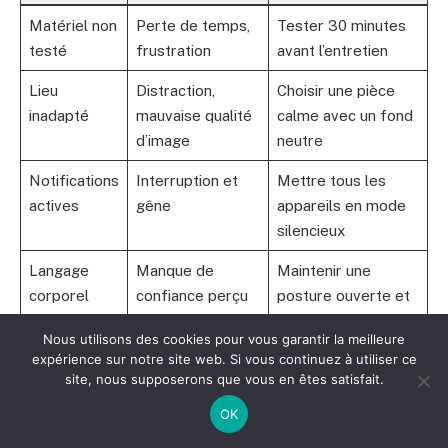
Matériel non
Perte de temps,
Tester 30 minutes
testé
frustration
avant l’entretien
Lieu
Distraction,
Choisir une pièce
inadapté
mauvaise qualité
calme avec un fond
d’image
neutre
Notifications
Interruption et
Mettre tous les
actives
gêne
appareils en mode
silencieux
Langage
Manque de
Maintenir une
corporel
confiance perçu
posture ouverte et
négligé
naturel
Nous utilisons des cookies pour vous garantir la meilleure
expérience sur notre site web. Si vous continuez à utiliser ce
Manque de
Réponses
Préparer les
site, nous supposerons que vous en êtes satisfait.
préparation
confuses, perte
réponses et
de crédibilité
s’entraîner
OK