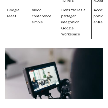
fichiers
globale
Google
Vidéo
Liens faciles à
Accessib
Meet
conférence
partager,
pratique
simple
intégration
entretie
Google
Workspace