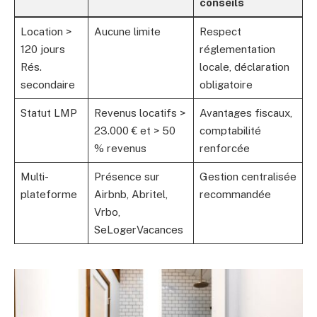
conseils
Location >
Aucune limite
Respect
120 jours
réglementation
Rés.
locale, déclaration
secondaire
obligatoire
Statut LMP
Revenus locatifs >
Avantages fiscaux,
23.000 € et > 50
comptabilité
% revenus
renforcée
Multi-
Présence sur
Gestion centralisée
plateforme
Airbnb, Abritel,
recommandée
Vrbo,
SeLogerVacances