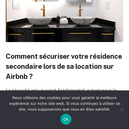
Comment sécuriser votre résidence
secondaire lors de sa location sur
Airbnb ?
La sécurité est un point fondamental, autant pour le
Nous utilisons des cookies pour vous garantir la meilleure
propriétaire que pour les locataires. Protéger votre
expérience sur notre site web. Si vous continuez à utiliser ce
logement et ses occupants renforcera votre
site, nous supposerons que vous en êtes satisfait.
tranquillité d’esprit et préservera la réputation de
OK
votre annonce.