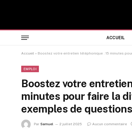
ACCUEIL
Accueil
»
Boostez votre entretien téléphonique : 15 minutes pou
EMPLOI
Boostez votre entretien
minutes pour faire la d
exemples de question
Par
Samuel
2 juillet 2025
Aucun commentaire