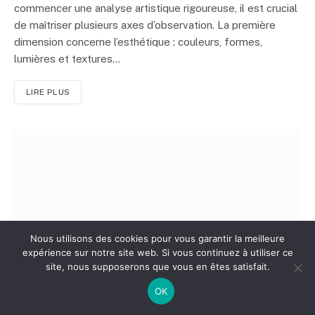
commencer une analyse artistique rigoureuse, il est crucial
de maîtriser plusieurs axes d’observation. La première
dimension concerne l’esthétique : couleurs, formes,
lumières et textures…
LIRE PLUS
Nous utilisons des cookies pour vous garantir la meilleure
expérience sur notre site web. Si vous continuez à utiliser ce
BUSINESS
site, nous supposerons que vous en êtes satisfait.
Une étude approfondie sur l’avis de
OK
LegalPlace