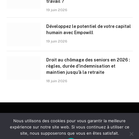
travail ?
19 juin 2026
Développez le potentiel de votre capital
humain avec Empowill
19 juin 2026
Droit au chômage des seniors en 2026 :
règles, durée d’indemnisation et
maintien jusqu’à la retraite
18 juin 2026
Nous utilisons des cookies pour vous garantir la meilleure
POLITIQUE DE CONFIDENTIALITÉ
CONTACT
expérience sur notre site web. Si vous continuez à utiliser ce
site, nous supposerons que vous en êtes satisfait.
© 2026