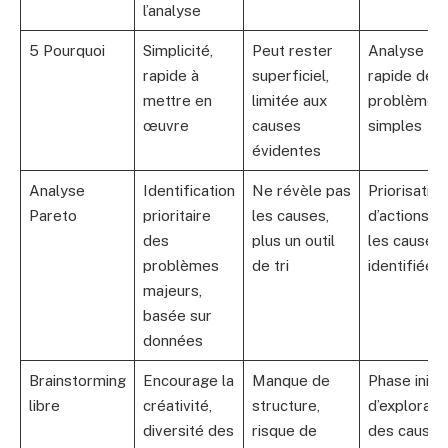
l’analyse
5 Pourquoi
Simplicité,
Peut rester
Analyse
rapide à
superficiel,
rapide de
mettre en
limitée aux
problèmes
œuvre
causes
simples
évidentes
Analyse
Identification
Ne révèle pas
Priorisation
Pareto
prioritaire
les causes,
d’actions su
des
plus un outil
les causes
problèmes
de tri
identifiées
majeurs,
basée sur
données
Brainstorming
Encourage la
Manque de
Phase initia
libre
créativité,
structure,
d’explorati
diversité des
risque de
des causes