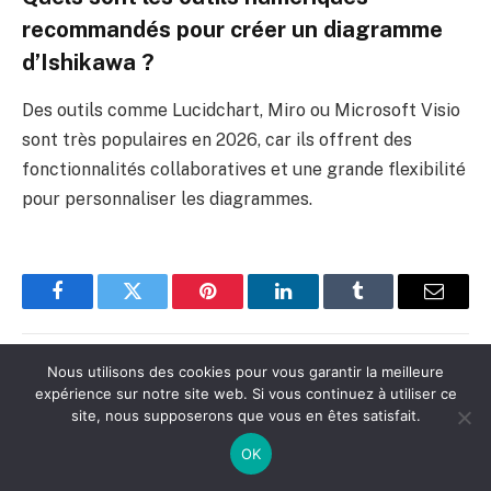
recommandés pour créer un diagramme
d’Ishikawa ?
Des outils comme Lucidchart, Miro ou Microsoft Visio
sont très populaires en 2026, car ils offrent des
fonctionnalités collaboratives et une grande flexibilité
pour personnaliser les diagrammes.
Facebook
Twitter
Pinterest
LinkedIn
Tumblr
E-
mail
Nous utilisons des cookies pour vous garantir la meilleure
Samuel
expérience sur notre site web. Si vous continuez à utiliser ce
site, nous supposerons que vous en êtes satisfait.
Site
web
OK
Moi c'est Samuel, je suis diplômé dans les
ressources humaines et j'ai travaillé des dizaines