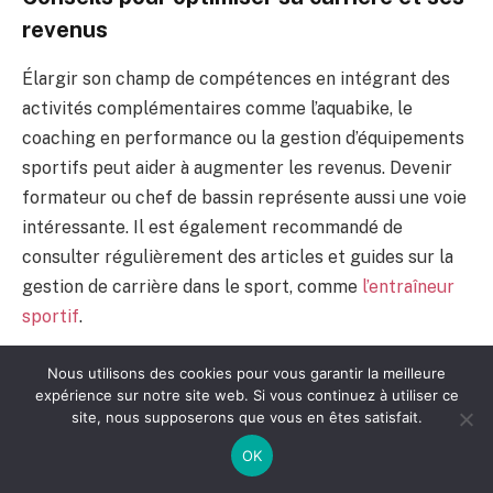
revenus
Élargir son champ de compétences en intégrant des
activités complémentaires comme l’aquabike, le
coaching en performance ou la gestion d’équipements
sportifs peut aider à augmenter les revenus. Devenir
formateur ou chef de bassin représente aussi une voie
intéressante. Il est également recommandé de
consulter régulièrement des articles et guides sur la
gestion de carrière dans le sport, comme
l’entraîneur
sportif
.
Nous utilisons des cookies pour vous garantir la meilleure
Salaire débutant autour de 1846 € brut mensuel.
expérience sur notre site web. Si vous continuez à utiliser ce
Variables selon contrat et lieu d’exercice.
site, nous supposerons que vous en êtes satisfait.
Avantages liés au statut fonctionnaire ou salarié.
OK
Possibilité d’augmenter ses revenus par