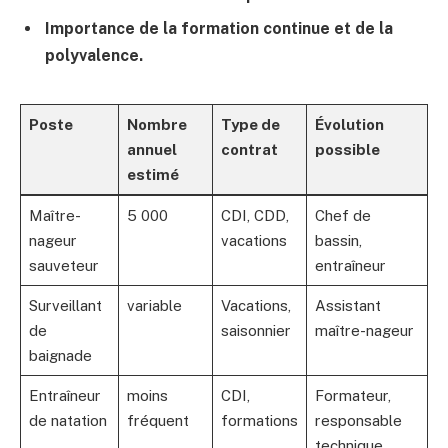
Importance de la formation continue et de la
polyvalence.
Poste
Nombre
Type de
Évolution
annuel
contrat
possible
estimé
Maître-
5 000
CDI, CDD,
Chef de
nageur
vacations
bassin,
sauveteur
entraîneur
Surveillant
variable
Vacations,
Assistant
de
saisonnier
maître-nageur
baignade
Entraîneur
moins
CDI,
Formateur,
de natation
fréquent
formations
responsable
technique