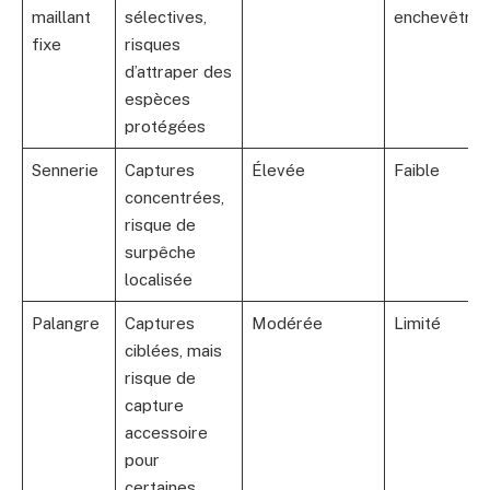
maillant
sélectives,
enchevêtre
fixe
risques
d’attraper des
espèces
protégées
Sennerie
Captures
Élevée
Faible
concentrées,
risque de
surpêche
localisée
Palangre
Captures
Modérée
Limité
ciblées, mais
risque de
capture
accessoire
pour
certaines