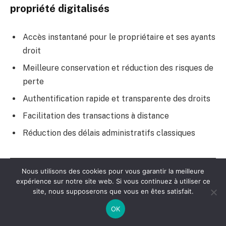
propriété digitalisés
Accès instantané pour le propriétaire et ses ayants
droit
Meilleure conservation et réduction des risques de
perte
Authentification rapide et transparente des droits
Facilitation des transactions à distance
Réduction des délais administratifs classiques
Aspect
Traditionnel
Digitalisé
Nous utilisons des cookies pour vous garantir la meilleure
expérience sur notre site web. Si vous continuez à utiliser ce
Accessibilité
Copies
Consultation en ligne
site, nous supposerons que vous en êtes satisfait.
physiques
rapide et sécurisée
OK
limitées