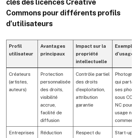
clés des licences Creative
Commons pour différents profils
d’utilisateurs
Profil
Avantages
Impact sur la
Exemple
utilisateur
principaux
propriété
d’usage
intellectuelle
Créateurs
Protection
Contrôle partiel
Photograp
(artistes,
personnalisée
des droits
qui partag
auteurs)
des droits,
d’exploitation,
ses photo
visibilité
attribution
sous CC B
accrue,
garantie
NC pour
facilité de
usage non
diffusion
commercia
Entreprises
Réduction
Respect du
Start-up