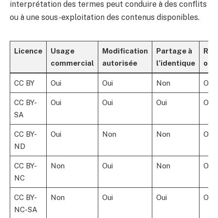
interprétation des termes peut conduire à des conflits
ou à une sous-exploitation des contenus disponibles.
Licence
Usage
Modification
Partage à
Rec
commercial
autorisée
l’identique
obl
CC BY
Oui
Oui
Non
Oui
CC BY-
Oui
Oui
Oui
Oui
SA
CC BY-
Oui
Non
Non
Oui
ND
CC BY-
Non
Oui
Non
Oui
NC
CC BY-
Non
Oui
Oui
Oui
NC-SA