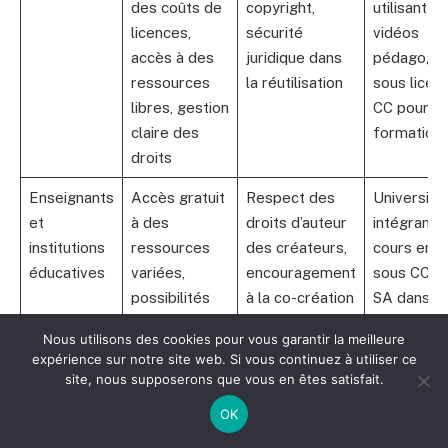
des coûts de
copyright,
utilisant d
licences,
sécurité
vidéos
accès à des
juridique dans
pédagogiq
ressources
la réutilisation
sous licen
libres, gestion
CC pour s
claire des
formation
droits
Enseignants
Accès gratuit
Respect des
Université
et
à des
droits d’auteur
intégrant 
institutions
ressources
des créateurs,
cours en l
éducatives
variées,
encouragement
sous CC B
possibilités
à la co-création
SA dans s
d’adaptation
catalogue
Nous utilisons des cookies pour vous garantir la meilleure
et de partage
expérience sur notre site web. Si vous continuez à utiliser ce
site, nous supposerons que vous en êtes satisfait.
Grand
Accès libre à
Connaissance
Blogueur
public et
des œuvres
des droits et
réutilisant
OK
utilisateurs
variées,
limites,
articles so