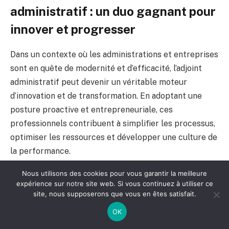
administratif : un duo gagnant pour
innover et progresser
Dans un contexte où les administrations et entreprises
sont en quête de modernité et d’efficacité, l’adjoint
administratif peut devenir un véritable moteur
d’innovation et de transformation. En adoptant une
posture proactive et entrepreneuriale, ces
professionnels contribuent à simplifier les processus,
optimiser les ressources et développer une culture de
la performance.
Nous utilisons des cookies pour vous garantir la meilleure
Voici quelques axes d’action incontournables :
expérience sur notre site web. Si vous continuez à utiliser ce
site, nous supposerons que vous en êtes satisfait.
Proposer des améliorations :
Analyse des flux
OK
d’informations pour identifier les goulots