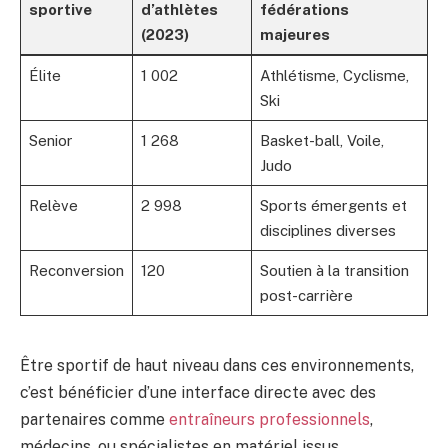
sportive
d’athlètes
fédérations
(2023)
majeures
Élite
1 002
Athlétisme, Cyclisme,
Ski
Senior
1 268
Basket-ball, Voile,
Judo
Relève
2 998
Sports émergents et
disciplines diverses
Reconversion
120
Soutien à la transition
post-carrière
Être sportif de haut niveau dans ces environnements,
c’est bénéficier d’une interface directe avec des
partenaires comme
entraîneurs professionnels
,
médecins, ou spécialistes en matériel issus