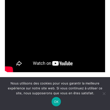
Les défis psychologiques et
Nous utilisons des cookies pour vous garantir la meilleure
expérience sur notre site web. Si vous continuez à utiliser ce
physiques du sport de haut niveau
site, nous supposerons que vous en êtes satisfait.
OK
Le saut dans l’arène des compétitions internationales